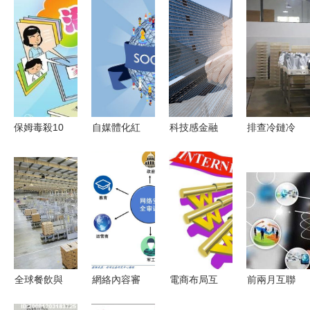
保姆毒殺10
自媒體化紅
科技感金融
排查冷鏈冷
位老人引發
利凸顯 中
經濟商務科
凍產品，守
警示 家庭
國十大空氣
技合作海報
護舌尖上的
雇傭看護防
能品牌需走
背景素材的
安全 ——
范指南
多元化路線
網上調研報
網絡服務如
告
何筑牢餐桌
防線
全球餐飲與
網絡內容審
電商布局互
前兩月互聯
零售動態
查迎黃金發
聯網金融
網業務收入