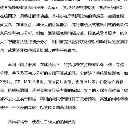
載各類醫療健康應用程序（App），實現健康數據監測、初步疾病篩查、
在線問診、用藥提醒等功能。其核心在于利用設備的傳感器（如攝像頭、
麥克風、加速度計）和強大的計算能力，進行非侵入式或微創式的健康信
息采集與初步分析。例如，通過攝像頭拍攝皮膚、眼底或舌苔照片，結合
人工智能算法進行初步分析；利用麥克風記錄咳嗽聲以輔助呼吸道疾病評
估；或通過運動傳感器監測步態與平衡能力。
而網上圖片服務，在此語境下，特指那些支持醫療影像上傳、存儲、
管理、共享乃至初步分析的云端平臺或服務。它解決了傳統醫療影像（如
X光片、CT、MRI掃描圖、病理切片圖像、皮膚照片等）在物理介質存
儲、跨機構調閱、遠程專家會診等方面的痛點。安全的云端存儲確保了數
據不丟失且易于歸檔；精細的權限管理保障了患者隱私；高速的網絡傳輸
使得千里之外的專家可以實時查閱高清圖像。
當兩者結合，便產生了強大的協同效應：