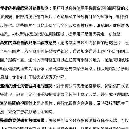
便捷的初級篩查與健康監測
：用戶可以直接使用手機攝像頭拍攝可疑的皮
膚病變、眼部情況或傷口照片，通過集成了AI分析引擎的醫療App進行初
步評估。這些圖片可自動上傳至安全的云端圖片服務，形成個人健康影像
檔案。AI模型能標記出潛在風險區域，提示用戶是否需要進一步就醫。
高效的遠程會診與第二診療意見
：患者或基層醫生將拍攝的患處照片、檢
查報告圖片，乃至簡單的超聲掃描視頻，通過加密通道上傳至指定的網上
圖片服務平臺。遠端的專科醫生可以在任何有網絡的地方，通過電腦或移
動設備調閱這些高清影像，給出診斷意見或治療建議，極大地縮短了診斷
周期，尤其有利于醫療資源匱乏地區。
連續的慢性病管理與術后隨訪
：對于糖尿病患者足部潰瘍、術后傷口恢復
等情況，患者可定期用手機拍攝患處照片并上傳至云端。醫生或護理團隊
通過時間線視圖對比歷史圖片，直觀地跟蹤愈合進展，及時發現問題并干
預，避免了患者頻繁往返醫院。
醫學教育與研究數據積累
：脫敏后的匿名醫療影像數據存儲在云端，可以