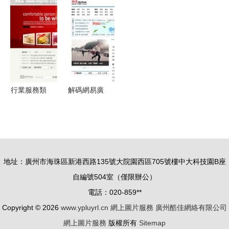
7-11進軍印
展期 關注
突破中小企
逼近1500
度、2021
VPN服務產
業融資難
億 網絡服
年50佳餐廳
品等四大細
題-中新網
務成增長核
榜單揭曉、
分領域
心引擎
星巴克中國
秋日限定上
行業服務類
解碼網易廣
線
韓國網站模
州服務體系
板 高清
從社區網絡
PSD設計素
到生活服務
材VIP4專享
的全景圖
地址：廣州市海珠區新港西路135號大院園西區705號樓中大科技園B座
下載
自編號504室（僅限辦公）
（22.46MB）
電話：020-859**
Copyright © 2026
www.ypluyrl.cn
網上圖片服務
廣州酷佳網絡有限公司
網上圖片服務
版權所有
Sitemap