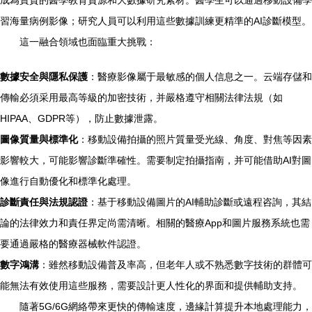
成為寶貴的醫學教育資源和大數據研究素材。醫學生可以通過移動設備學
習海量病例影像；研究人員可以利用這些數據訓練更精準的AI診斷模型。
這一融合領域也面臨重大挑戰：
數據安全與隱私保護
：醫療影像屬于最敏感的個人信息之一。云端存儲和
傳輸必須采用最高等級的加密技術，并嚴格遵守相關法律法規（如
HIPAA、GDPR等），防止數據泄露。
圖像質量與標準化
：移動設備拍攝的照片質量受光線、角度、對焦等因素
影響較大，可能影響診斷準確性。需要制定拍攝指南，并可能借助AI對圖
像進行自動優化和標準化處理。
診斷責任與法規認證
：基于移動設備圖片的AI輔助診斷或遠程咨詢，其結
論的法律效力和責任界定尚需清晰。相關的醫療App和圖片服務系統也需
要通過嚴格的醫療器械軟件認證。
數字鴻溝
：雖然移動設備普及率高，但老年人或不熟悉數字技術的群體可
能無法有效使用這些服務，需要設計更人性化的界面和提供輔助支持。
隨著5G/6G網絡帶來更快的傳輸速度，邊緣計算提升本地處理能力，